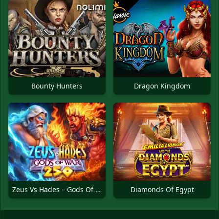
Bounty Hunters
Dragon Kingdom
Zeus Vs Hades – Gods Of War 250
Diamonds Of Egypt