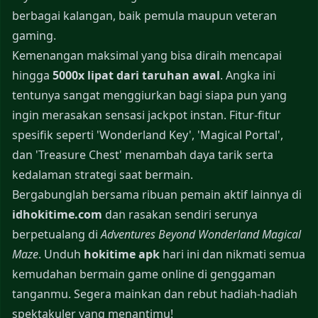
berbagai kalangan, baik pemula maupun veteran
gaming.
Kemenangan maksimal yang bisa diraih mencapai
hingga
5000x lipat dari taruhan awal
. Angka ini
tentunya sangat menggiurkan bagi siapa pun yang
ingin merasakan sensasi jackpot instan. Fitur-fitur
spesifik seperti 'Wonderland Key', 'Magical Portal',
dan 'Treasure Chest' menambah daya tarik serta
kedalaman strategi saat bermain.
Bergabunglah bersama ribuan pemain aktif lainnya di
idhokitime.com
dan rasakan sendiri serunya
berpetualang di
Adventures Beyond Wonderland Magical
Maze
. Unduh
hokitime apk
hari ini dan nikmati semua
kemudahan bermain game online di genggaman
tanganmu. Segera mainkan dan rebut hadiah-hadiah
spektakuler yang menantimu!