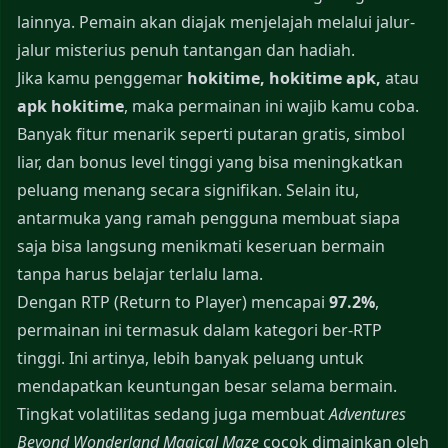
lainnya. Pemain akan diajak menjelajah melalui jalur-
jalur misterius penuh tantangan dan hadiah.
Jika kamu penggemar
hokitime, hokitime apk,
atau
apk hokitime
, maka permainan ini wajib kamu coba.
Banyak fitur menarik seperti putaran gratis, simbol
liar, dan bonus level tinggi yang bisa meningkatkan
peluang menang secara signifikan. Selain itu,
antarmuka yang ramah pengguna membuat siapa
saja bisa langsung menikmati keseruan bermain
tanpa harus belajar terlalu lama.
Dengan RTP (Return to Player) mencapai
97.2%
,
permainan ini termasuk dalam kategori ber-RTP
tinggi. Ini artinya, lebih banyak peluang untuk
mendapatkan keuntungan besar selama bermain.
Tingkat volatilitas sedang juga membuat
Adventures
Beyond Wonderland Magical Maze
cocok dimainkan oleh