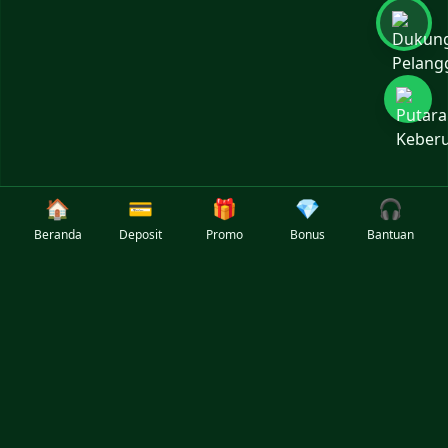
🏠
💳
🎁
💎
🎧
Beranda
Deposit
Promo
Bonus
Bantuan
Adventures Beyond Wonderland
⚙️
Magical Maze - idhokitime.com