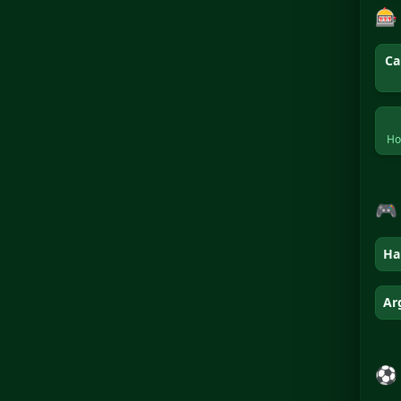
🎰
Ca
Ho
🎮
Ha
Ar
⚽ 