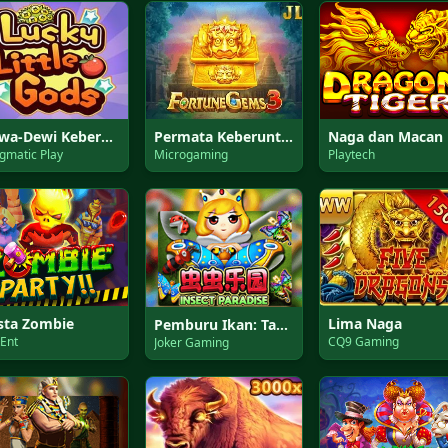
Dewa-Dewi Keberuntungan
Permata Keberuntungan 3
Naga dan Macan
gmatic Play
Microgaming
Playtech
sta Zombie
Lima Naga
Pemburu Ikan: Taman Serangga
Ent
CQ9 Gaming
Joker Gaming