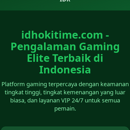
idhokitime.com -
Pengalaman Gaming
Elite Terbaik di
Indonesia
Platform gaming terpercaya dengan keamanan
tingkat tinggi, tingkat kemenangan yang luar
biasa, dan layanan VIP 24/7 untuk semua
pemain.