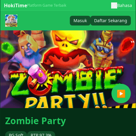
HokiTime
Bahasa
Platform Game Terbaik
Masuk
Daftar Sekarang
▶
Zombie Party
PG Soft
RTP 97.3%