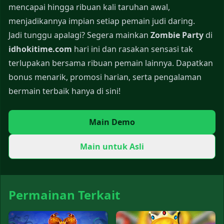
mencapai hingga ribuan kali taruhan awal,
menjadikannya impian setiap pemain judi daring.
Jadi tunggu apalagi? Segera mainkan
Zombie Party
di
idhokitime.com
hari ini dan rasakan sensasi tak
terlupakan bersama ribuan pemain lainnya. Dapatkan
bonus menarik, promosi harian, serta pengalaman
bermain terbaik hanya di sini!
Main Demo
Main untuk Asli
Permainan Terkait